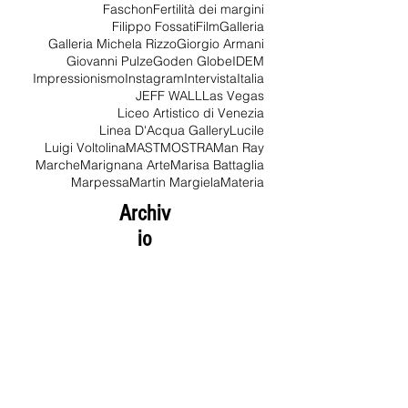
Eingedenken
Elsa Schiaparelli
Epifanie
Esenin
FAI
FOTO
FOTO INDUSTRIA
Faschon
Fertilità dei margini
Filippo Fossati
Film
Galleria
Galleria Michela Rizzo
Giorgio Armani
Giovanni Pulze
Goden Globe
IDEM
Impressionismo
Instagram
Intervista
Italia
JEFF WALL
Las Vegas
Liceo Artistico di Venezia
Linea D'Acqua Gallery
Lucile
Luigi Voltolina
MAST
MOSTRA
Man Ray
Marche
Marignana Arte
Marisa Battaglia
Marpessa
Martin Margiela
Materia
Archiv
io
agosto 2026
(1)
1 post
luglio 2026
(1)
1 post
giugno 2026
(1)
1 post
maggio 2026
(1)
1 post
febbraio 2026
(3)
3 post
gennaio 2026
(3)
3 post