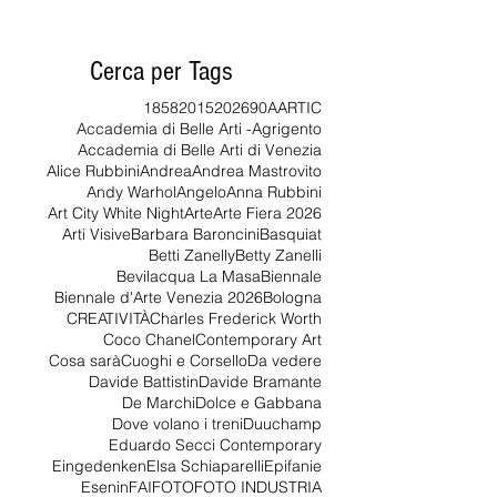
RECENSIONE
Cerca per Tags
1858
2015
2026
90
AARTIC
Accademia di Belle Arti -Agrigento
Accademia di Belle Arti di Venezia
Alice Rubbini
Andrea
Andrea Mastrovito
Andy Warhol
Angelo
Anna Rubbini
Art City White Night
Arte
Arte Fiera 2026
Arti Visive
Barbara Baroncini
Basquiat
Betti Zanelly
Betty Zanelli
Bevilacqua La Masa
Biennale
Biennale d'Arte Venezia 2026
Bologna
CREATIVITÀ
Charles Frederick Worth
Coco Chanel
Contemporary Art
Cosa sarà
Cuoghi e Corsello
Da vedere
Davide Battistin
Davide Bramante
De Marchi
Dolce e Gabbana
Dove volano i treni
Duuchamp
Eduardo Secci Contemporary