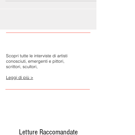
spontaneamente racconta, conducendo lo svolgersi
della sua storia e lo svelarsi della sua persona.
Scopri tutte le interviste di artisti
conosciuti, emergenti e pittori,
scrittori, scultori,
Leggi di più >