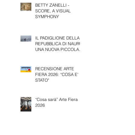
BETTY ZANELLI -
SCORE, A VISUAL
SYMPHONY
IL PADIGLIONE DELLA
REPUBBLICA DI NAURU:
UNA NUOVA PICCOLA
PRESENZA ALLA 61^
EDIZIONE DELLA
BIENNALE D’ARTE DI
RECENSIONE ARTE
VENEZIA.
FIERA 2026: “COSA E'
STATO"
“Cosa sarà” Arte Fiera
2026