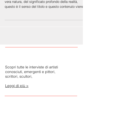
Una rivelazione, la comprensione improvvisa della
vera natura, del significato profondo della realtà,
questo è il senso del titolo e questo contenuto viene
restituito al pubblico dal Maestro Luigi Voltolina nella
mostra allestita alla Fondazione Bevilacqua La Masa
che si è inaugurata il 17 gennaio e rimarrà aperta sino
al 15 febbraio, nella sede di Palazzetto Tito a Venezia.
Scopri tutte le interviste di artisti
conosciuti, emergenti e pittori,
scrittori, scultori,
Leggi di più >