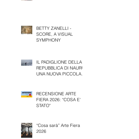
INTERVISTA A FELICE
LEVINI
BETTY ZANELLI -
SCORE, A VISUAL
SYMPHONY
IL PADIGLIONE DELLA
REPUBBLICA DI NAURU:
UNA NUOVA PICCOLA
PRESENZA ALLA 61^
EDIZIONE DELLA
BIENNALE D’ARTE DI
RECENSIONE ARTE
VENEZIA.
FIERA 2026: “COSA E'
STATO"
“Cosa sarà” Arte Fiera