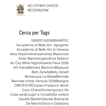
NO OTHER CHOICE -
RECENSIONE
Cerca per Tags
1858
2015
2026
90
AARTIC
Accademia di Belle Arti -Agrigento
Accademia di Belle Arti di Venezia
Alice Rubbini
Andrea
Andrea Mastrovito
Andy Warhol
Angelo
Anna Rubbini
Art City White Night
Arte
Arte Fiera 2026
Arti Visive
Barbara Baroncini
Basquiat
Betti Zanelly
Betty Zanelli
Bevilacqua La Masa
Biennale
Biennale d'Arte Venezia 2026
Bologna
CREATIVITÀ
Charles Frederick Worth
Coco Chanel
Contemporary Art
Cosa sarà
Cuoghi e Corsello
Da vedere