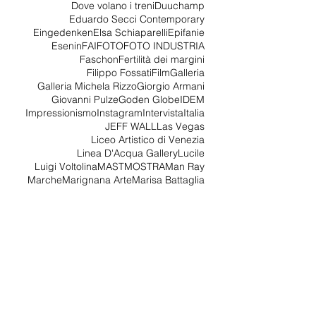
Davide Battistin
Davide Bramante
De Marchi
Dolce e Gabbana
Dove volano i treni
Duuchamp
Eduardo Secci Contemporary
Eingedenken
Elsa Schiaparelli
Epifanie
Esenin
FAI
FOTO
FOTO INDUSTRIA
Faschon
Fertilità dei margini
Filippo Fossati
Film
Galleria
Galleria Michela Rizzo
Giorgio Armani
Giovanni Pulze
Goden Globe
IDEM
Impressionismo
Instagram
Intervista
Italia
JEFF WALL
Las Vegas
Liceo Artistico di Venezia
Linea D'Acqua Gallery
Lucile
Luigi Voltolina
MAST
MOSTRA
Man Ray
Marche
Marignana Arte
Marisa Battaglia
Marpessa
Martin Margiela
Materia
Archiv
io
agosto 2026
(1)
1 post
luglio 2026
(1)
1 post