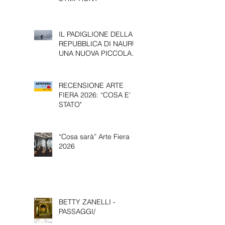
BETTY ZANELLI -
SCORE, A VISUAL
SYMPHONY
IL PADIGLIONE DELLA
REPUBBLICA DI NAURU:
UNA NUOVA PICCOLA
PRESENZA ALLA 61^
EDIZIONE DELLA
BIENNALE D’ARTE DI
RECENSIONE ARTE
VENEZIA.
FIERA 2026: “COSA E'
STATO"
“Cosa sarà” Arte Fiera
2026