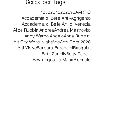
NO OTHER CHOICE -
RECENSIONE
Cerca per Tags
1858
2015
2026
90
AARTIC
Accademia di Belle Arti -Agrigento
Accademia di Belle Arti di Venezia
Alice Rubbini
Andrea
Andrea Mastrovito
Andy Warhol
Angelo
Anna Rubbini
Art City White Night
Arte
Arte Fiera 2026
Arti Visive
Barbara Baroncini
Basquiat
Betti Zanelly
Betty Zanelli
Bevilacqua La Masa
Biennale
Biennale d'Arte Venezia 2026
Bologna
CREATIVITÀ
Charles Frederick Worth
Coco Chanel
Contemporary Art
Cosa sarà
Cuoghi e Corsello
Da vedere
Davide Battistin
Davide Bramante
De Marchi
Dolce e Gabbana
Dove volano i treni
Duuchamp