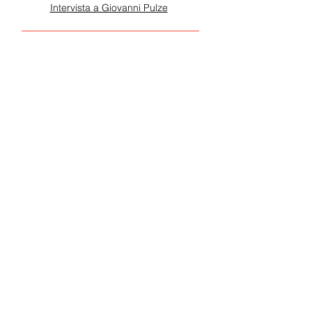
Letture Raccomandate
Il Presagio
National Accademy Museum
Intervista a Giovanni Pulze