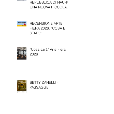
IL PADIGLIONE DELLA
REPUBBLICA DI NAURU:
UNA NUOVA PICCOLA
PRESENZA ALLA 61^
EDIZIONE DELLA
BIENNALE D’ARTE DI
RECENSIONE ARTE
VENEZIA.
FIERA 2026: “COSA E'
STATO"
“Cosa sarà” Arte Fiera
2026
BETTY ZANELLI -
PASSAGGI/