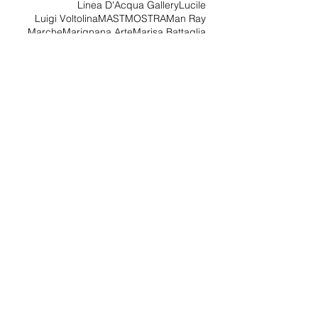
JEFF WALL
Las Vegas
Liceo Artistico di Venezia
Linea D'Acqua Gallery
Lucile
Luigi Voltolina
MAST
MOSTRA
Man Ray
Marche
Marignana Arte
Marisa Battaglia
Marpessa
Martin Margiela
Materia
Archiv
io
agosto 2026
(1)
1 post
luglio 2026
(1)
1 post
giugno 2026
(1)
1 post
maggio 2026
(1)
1 post
febbraio 2026
(3)
3 post
gennaio 2026
(3)
3 post
dicembre 2025
(3)
3 post
novembre 2025
(3)
3 post
ottobre 2025
(3)
3 post
settembre 2025
(2)
2 post
agosto 2025
(2)
2 post
luglio 2025
(1)
1 post
giugno 2025
(1)
1 post