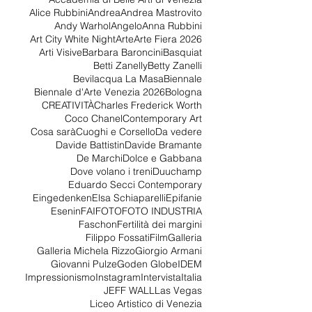
1858
2015
2026
90
AARTIC
Accademia di Belle Arti -Agrigento
Accademia di Belle Arti di Venezia
Alice Rubbini
Andrea
Andrea Mastrovito
Andy Warhol
Angelo
Anna Rubbini
Art City White Night
Arte
Arte Fiera 2026
Arti Visive
Barbara Baroncini
Basquiat
Betti Zanelly
Betty Zanelli
Bevilacqua La Masa
Biennale
Biennale d'Arte Venezia 2026
Bologna
CREATIVITÀ
Charles Frederick Worth
Coco Chanel
Contemporary Art
Cosa sarà
Cuoghi e Corsello
Da vedere
Davide Battistin
Davide Bramante
De Marchi
Dolce e Gabbana
Dove volano i treni
Duuchamp
Eduardo Secci Contemporary
Eingedenken
Elsa Schiaparelli
Epifanie
Esenin
FAI
FOTO
FOTO INDUSTRIA
Faschon
Fertilità dei margini
Filippo Fossati
Film
Galleria
Galleria Michela Rizzo
Giorgio Armani
Giovanni Pulze
Goden Globe
IDEM
Impressionismo
Instagram
Intervista
Italia