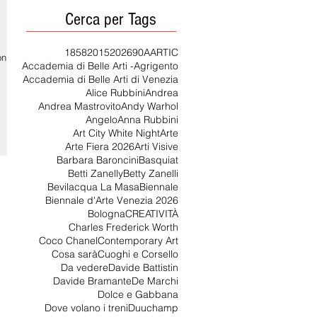
Cerca per Tags
1858
2015
2026
90
AARTIC
on è
Accademia di Belle Arti -Agrigento
Accademia di Belle Arti di Venezia
Alice Rubbini
Andrea
Andrea Mastrovito
Andy Warhol
Angelo
Anna Rubbini
Art City White Night
Arte
Arte Fiera 2026
Arti Visive
Barbara Baroncini
Basquiat
Betti Zanelly
Betty Zanelli
Bevilacqua La Masa
Biennale
Biennale d'Arte Venezia 2026
Bologna
CREATIVITÀ
Charles Frederick Worth
Coco Chanel
Contemporary Art
Cosa sarà
Cuoghi e Corsello
Da vedere
Davide Battistin
Davide Bramante
De Marchi
Dolce e Gabbana
Dove volano i treni
Duuchamp