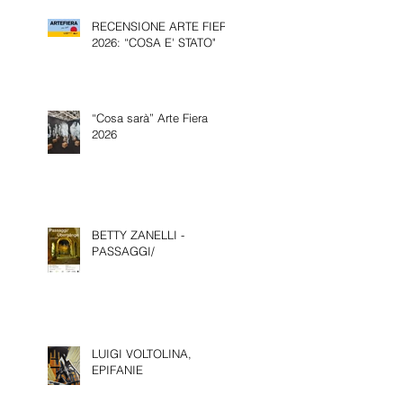
BIENNALE D’ARTE DI
RECENSIONE ARTE FIERA
VENEZIA.
2026: “COSA E' STATO"
“Cosa sarà” Arte Fiera
2026
BETTY ZANELLI -
PASSAGGI/
LUIGI VOLTOLINA,
EPIFANIE