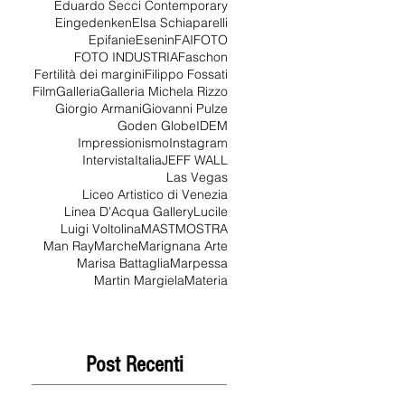
Eduardo Secci Contemporary
Eingedenken
Elsa Schiaparelli
Epifanie
Esenin
FAI
FOTO
FOTO INDUSTRIA
Faschon
Fertilità dei margini
Filippo Fossati
Film
Galleria
Galleria Michela Rizzo
Giorgio Armani
Giovanni Pulze
Goden Globe
IDEM
Impressionismo
Instagram
Intervista
Italia
JEFF WALL
Las Vegas
Liceo Artistico di Venezia
Linea D'Acqua Gallery
Lucile
Luigi Voltolina
MAST
MOSTRA
Man Ray
Marche
Marignana Arte
Marisa Battaglia
Marpessa
Martin Margiela
Materia
Post Recenti