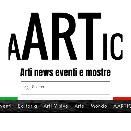
Arti news eventi e mostre
venti
Editoria
Arti Visive
Arte
Mondo
AARTIC