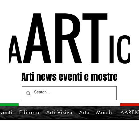
Arti news eventi e mostre
venti
Editoria
Arti Visive
Arte
Mondo
AARTIC