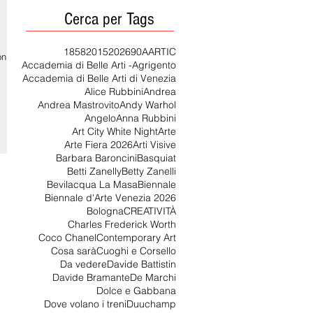
Cerca per Tags
1858
2015
2026
90
AARTIC
on è
Accademia di Belle Arti -Agrigento
Accademia di Belle Arti di Venezia
Alice Rubbini
Andrea
Andrea Mastrovito
Andy Warhol
Angelo
Anna Rubbini
Art City White Night
Arte
Arte Fiera 2026
Arti Visive
Barbara Baroncini
Basquiat
Betti Zanelly
Betty Zanelli
Bevilacqua La Masa
Biennale
Biennale d'Arte Venezia 2026
Bologna
CREATIVITÀ
Charles Frederick Worth
Coco Chanel
Contemporary Art
Cosa sarà
Cuoghi e Corsello
Da vedere
Davide Battistin
Davide Bramante
De Marchi
Dolce e Gabbana
Dove volano i treni
Duuchamp