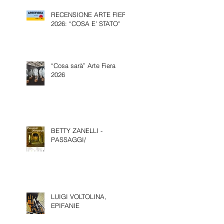
BIENNALE D’ARTE DI
RECENSIONE ARTE FIERA
VENEZIA.
2026: “COSA E' STATO"
“Cosa sarà” Arte Fiera
2026
BETTY ZANELLI -
PASSAGGI/
LUIGI VOLTOLINA,
EPIFANIE