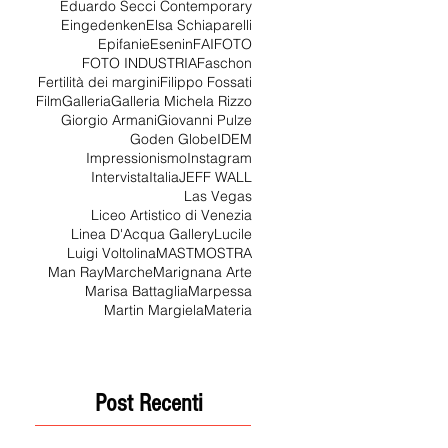
Eduardo Secci Contemporary
Eingedenken
Elsa Schiaparelli
Epifanie
Esenin
FAI
FOTO
FOTO INDUSTRIA
Faschon
Fertilità dei margini
Filippo Fossati
Film
Galleria
Galleria Michela Rizzo
Giorgio Armani
Giovanni Pulze
Goden Globe
IDEM
Impressionismo
Instagram
Intervista
Italia
JEFF WALL
Las Vegas
Liceo Artistico di Venezia
Linea D'Acqua Gallery
Lucile
Luigi Voltolina
MAST
MOSTRA
Man Ray
Marche
Marignana Arte
Marisa Battaglia
Marpessa
Martin Margiela
Materia
Post Recenti