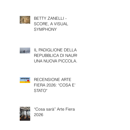
BETTY ZANELLI -
SCORE, A VISUAL
SYMPHONY
IL PADIGLIONE DELLA
REPUBBLICA DI NAURU:
UNA NUOVA PICCOLA
PRESENZA ALLA 61^
EDIZIONE DELLA
BIENNALE D’ARTE DI
RECENSIONE ARTE
VENEZIA.
FIERA 2026: “COSA E'
STATO"
“Cosa sarà” Arte Fiera
2026