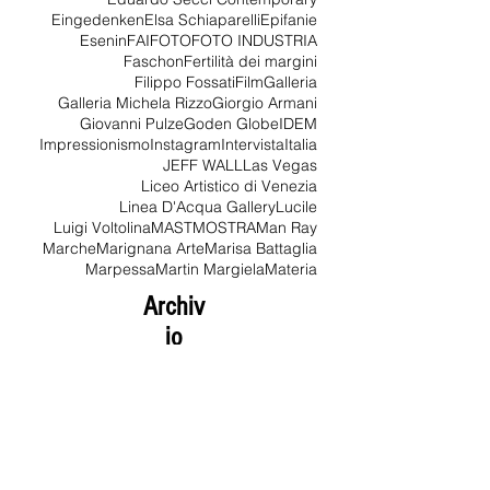
Dove volano i treni
Duuchamp
Eduardo Secci Contemporary
Eingedenken
Elsa Schiaparelli
Epifanie
Esenin
FAI
FOTO
FOTO INDUSTRIA
Faschon
Fertilità dei margini
Filippo Fossati
Film
Galleria
Galleria Michela Rizzo
Giorgio Armani
Giovanni Pulze
Goden Globe
IDEM
Impressionismo
Instagram
Intervista
Italia
JEFF WALL
Las Vegas
Liceo Artistico di Venezia
Linea D'Acqua Gallery
Lucile
Luigi Voltolina
MAST
MOSTRA
Man Ray
Marche
Marignana Arte
Marisa Battaglia
Marpessa
Martin Margiela
Materia
Archiv
io
agosto 2026
(1)
1 post
luglio 2026
(1)
1 post
giugno 2026
(1)
1 post