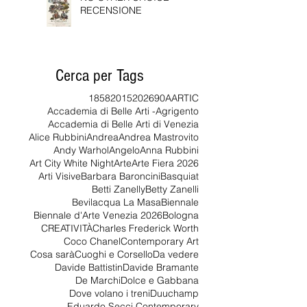
NO OTHER CHOICE -
RECENSIONE
Cerca per Tags
1858
2015
2026
90
AARTIC
Accademia di Belle Arti -Agrigento
Accademia di Belle Arti di Venezia
Alice Rubbini
Andrea
Andrea Mastrovito
Andy Warhol
Angelo
Anna Rubbini
Art City White Night
Arte
Arte Fiera 2026
Arti Visive
Barbara Baroncini
Basquiat
Betti Zanelly
Betty Zanelli
Bevilacqua La Masa
Biennale
Biennale d'Arte Venezia 2026
Bologna
CREATIVITÀ
Charles Frederick Worth
Coco Chanel
Contemporary Art
Cosa sarà
Cuoghi e Corsello
Da vedere
Davide Battistin
Davide Bramante
De Marchi
Dolce e Gabbana