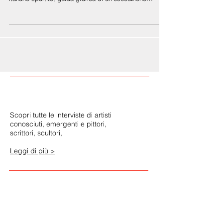
scandiscono il ritmo della composizione. SCORE, in
italiano spartito, guida grafica di un’esecuzione
sonora, è anche il segno inciso, il solco, la traccia
lasciata su una superficie. Questa ricerca quindi si
colloca attentamente in tale intersezione: tra la
memoria di un suono perduto nell’oscurità del silenzio
e la persistenza fisica di un oggetto che sopravvive al
proprio abbandono. In Score, la partitura non è più
quel foglio pi
Scopri tutte le interviste di artisti
conosciuti, emergenti e pittori,
scrittori, scultori,
Leggi di più >