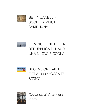
LEVINI
BETTY ZANELLI -
SCORE, A VISUAL
SYMPHONY
IL PADIGLIONE DELLA
REPUBBLICA DI NAURU:
UNA NUOVA PICCOLA
PRESENZA ALLA 61^
EDIZIONE DELLA
BIENNALE D’ARTE DI
RECENSIONE ARTE
VENEZIA.
FIERA 2026: “COSA E'
STATO"
“Cosa sarà” Arte Fiera
2026