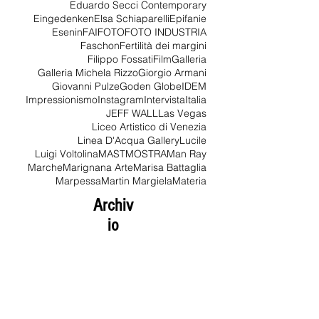
De Marchi
Dolce e Gabbana
Dove volano i treni
Duuchamp
Eduardo Secci Contemporary
Eingedenken
Elsa Schiaparelli
Epifanie
Esenin
FAI
FOTO
FOTO INDUSTRIA
Faschon
Fertilità dei margini
Filippo Fossati
Film
Galleria
Galleria Michela Rizzo
Giorgio Armani
Giovanni Pulze
Goden Globe
IDEM
Impressionismo
Instagram
Intervista
Italia
JEFF WALL
Las Vegas
Liceo Artistico di Venezia
Linea D'Acqua Gallery
Lucile
Luigi Voltolina
MAST
MOSTRA
Man Ray
Marche
Marignana Arte
Marisa Battaglia
Marpessa
Martin Margiela
Materia
Archiv
io
agosto 2026
(1)
1 post
luglio 2026
(1)
1 post
giugno 2026
(1)
1 post