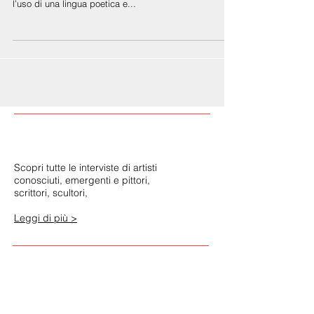
L’ultima opera scritta da Andrea Molesini, è una storia
d’ambientazione storica narrata sapientemente, con
l’uso di una lingua poetica e...
Scopri tutte le interviste di artisti
conosciuti, emergenti e pittori,
scrittori, scultori,
Leggi di più >