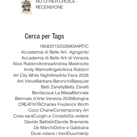
NO OTHER CHOICE -
RECENSIONE
Cerca per Tags
1858
2015
2026
90
AARTIC
Accademia di Belle Arti -Agrigento
Accademia di Belle Arti di Venezia
Alice Rubbini
Andrea
Andrea Mastrovito
Andy Warhol
Angelo
Anna Rubbini
Art City White Night
Arte
Arte Fiera 2026
Arti Visive
Barbara Baroncini
Basquiat
Betti Zanelly
Betty Zanelli
Bevilacqua La Masa
Biennale
Biennale d'Arte Venezia 2026
Bologna
CREATIVITÀ
Charles Frederick Worth
Coco Chanel
Contemporary Art
Cosa sarà
Cuoghi e Corsello
Da vedere
Davide Battistin
Davide Bramante