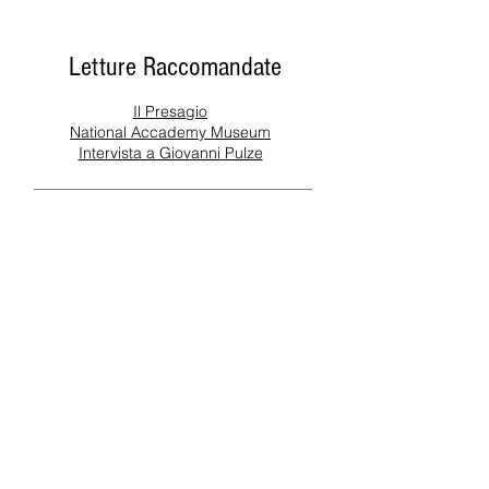
Scopri tutte le interviste di artisti
conosciuti, emergenti e pittori,
scrittori, scultori,
Leggi di più >
Letture Raccomandate
Il Presagio
National Accademy Museum
Intervista a Giovanni Pulze