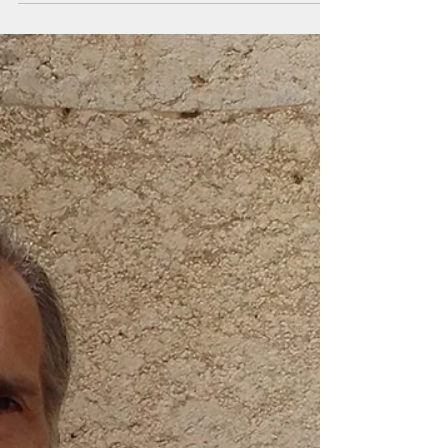
VEGAS NON È UN’OFFESA
ALL’ITALIA
Avete presente quella strana sensazione che si ha
dopo un sogno, quando tutto ciò abbiamo visto è
riconoscibile nonostante siamo coscienti delle
differenze? Quando un luogo o una persona ci sono
familiari, con un nome e un posto, ma non siano esatti
al cento per cento? Credo sia la stessa sensazione
che chiunque possa provare visitando la finta Venezia
ricostruita a Las Vegas, all’interno del Venetian
Resort....