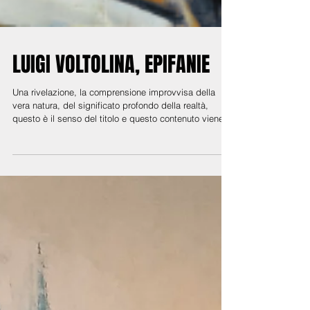
LUIGI VOLTOLINA, EPIFANIE
Una rivelazione, la comprensione improvvisa della
vera natura, del significato profondo della realtà,
questo è il senso del titolo e questo contenuto viene
restituito al pubblico dal Maestro Luigi Voltolina nella
mostra allestita alla Fondazione Bevilacqua La Masa
che si è inaugurata il 17 gennaio e rimarrà aperta sino
al 15 febbraio, nella sede di Palazzetto Tito a Venezia.