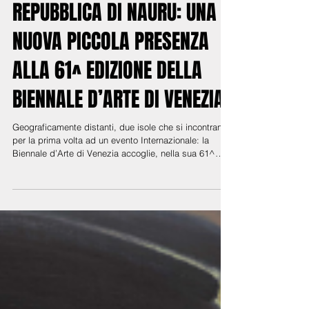
IL PADIGLIONE DELLA
REPUBBLICA DI NAURU: UNA
NUOVA PICCOLA PRESENZA
ALLA 61^ EDIZIONE DELLA
BIENNALE D’ARTE DI VENEZIA.
Geograficamente distanti, due isole che si incontrano
per la prima volta ad un evento Internazionale: la
Biennale d’Arte di Venezia accoglie, nella sua 61^
edizione, il padiglione dell’Isola di Nauru, la più
piccola Repubblica insulare che si trova nell’Oceano
Pacifico, a migliaia di chilometri dall’Italia.