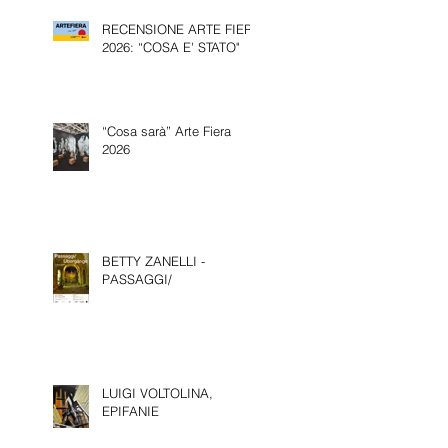
BIENNALE D’ARTE DI
RECENSIONE ARTE FIERA
VENEZIA.
2026: “COSA E' STATO"
“Cosa sarà” Arte Fiera
2026
BETTY ZANELLI -
PASSAGGI/
LUIGI VOLTOLINA,
EPIFANIE