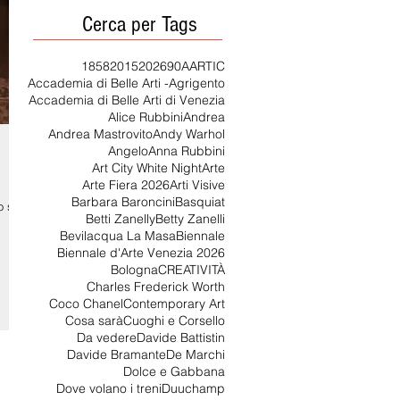
Cerca per Tags
1858
2015
2026
90
AARTIC
Accademia di Belle Arti -Agrigento
Accademia di Belle Arti di Venezia
Alice Rubbini
Andrea
Andrea Mastrovito
Andy Warhol
Angelo
Anna Rubbini
Art City White Night
Arte
Arte Fiera 2026
Arti Visive
Barbara Baroncini
Basquiat
o sin
Betti Zanelly
Betty Zanelli
Bevilacqua La Masa
Biennale
Biennale d'Arte Venezia 2026
Bologna
CREATIVITÀ
Charles Frederick Worth
Coco Chanel
Contemporary Art
Cosa sarà
Cuoghi e Corsello
Da vedere
Davide Battistin
Davide Bramante
De Marchi
Dolce e Gabbana
Dove volano i treni
Duuchamp