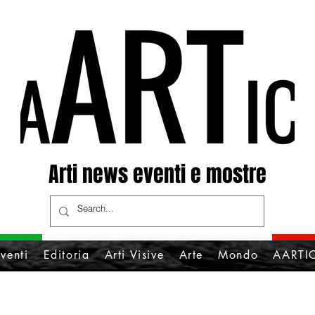
Arti news eventi e mostre
venti
Editoria
Arti Visive
Arte
Mondo
AARTIC