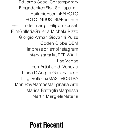
Eduardo Secci Contemporary
Eingedenken
Elsa Schiaparelli
Epifanie
Esenin
FAI
FOTO
FOTO INDUSTRIA
Faschon
Fertilità dei margini
Filippo Fossati
Film
Galleria
Galleria Michela Rizzo
Giorgio Armani
Giovanni Pulze
Goden Globe
IDEM
Impressionismo
Instagram
Intervista
Italia
JEFF WALL
Las Vegas
Liceo Artistico di Venezia
Linea D'Acqua Gallery
Lucile
Luigi Voltolina
MAST
MOSTRA
Man Ray
Marche
Marignana Arte
Marisa Battaglia
Marpessa
Martin Margiela
Materia
Post Recenti