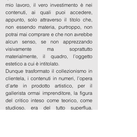
mio lavoro, il vero investimento è nei 
contenuti, ai quali puoi accedere, 
appunto, solo attraverso il titolo che, 
non essendo materia, purtroppo, non 
potrai mai comprare e che non avrebbe 
alcun senso, se non apprezzando 
visivamente ma soprattutto 
materialmente, il quadro, l’oggetto 
estetico a cui è intitolato.
Dunque trasformato il collezionismo in 
clientela, i contenuti in numeri, l’opera 
d’arte in prodotto artistico, per il 
gallerista ormai imprenditore, la figura 
del critico inteso come teorico, come 
studioso, era del tutto superflua. 
Addirittura inutile. Materialmente inteso 
come non congeniale “all’utile”.
Ormai si ragionava in numeri e per il 