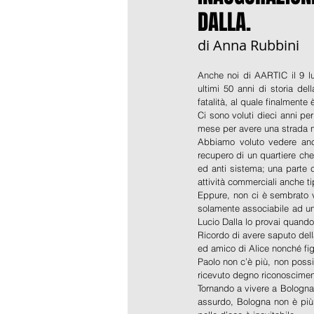
DALLA.
di Anna Rubbini
Anche noi di AARTIC il 9 lu
ultimi 50 anni di storia de
fatalità, al quale finalmente
Ci sono voluti dieci anni pe
mese per avere una strada n
Abbiamo voluto vedere anche
recupero di un quartiere che
ed anti sistema; una parte c
attività commerciali anche tip
Eppure, non ci è sembrato v
solamente associabile ad un 
Lucio Dalla lo provai quand
Ricordo di avere saputo dell
ed amico di Alice nonché figl
Paolo non c’è più, non possi
ricevuto degno riconoscimen
Tornando a vivere a Bologna 
assurdo, Bologna non è più 