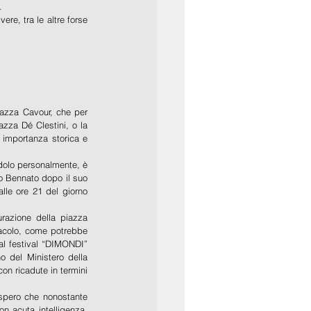
. 
re, tra le altre forse 
azza Cavour, che per 
za Dé Clestini, o la 
 importanza storica e 
dolo personalmente, è 
o Bennato dopo il suo 
le ore 21 del giorno 
razione della piazza 
tacolo, come potrebbe 
l festival “DIMONDI” 
 del Ministero della 
on ricadute in termini 
spero che nonostante 
n acuta intelligenza, 