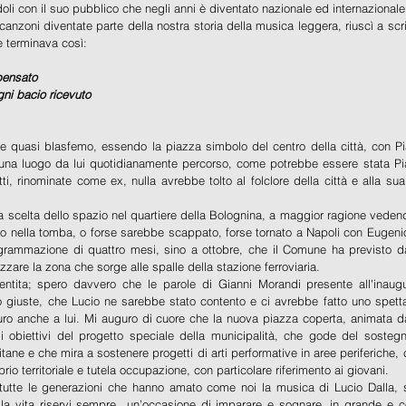
oli con il suo pubblico che negli anni è diventato nazionale ed internazionale
canzoni diventate parte della nostra storia della musica leggera, riuscì a scrive
 terminava così:
 pensato
ni bacio ricevuto
 quasi blasfemo, essendo la piazza simbolo del centro della città, con Pi
 una luogo da lui quotidianamente percorso, come potrebbe essere stata Piaz
i, rinominate come ex, nulla avrebbe tolto al folclore della città e alla sua
lla scelta dello spazio nel quartiere della Bolognina, a maggior ragione veden
to nella tomba, o forse sarebbe scappato, forse tornato a Napoli con Eugeni
ogrammazione di quattro mesi, sino a ottobre, che il Comune ha previsto dal
izzare la zona che sorge alle spalle della stazione ferroviaria.
entita; spero davvero che le parole di Gianni Morandi presente all'inaugu
ino giuste, che Lucio ne sarebbe stato contento e ci avrebbe fatto uno spet
ro anche a lui. Mi auguro di cuore che la nuova piazza coperta, animata da
 obiettivi del progetto speciale della municipalità, che gode del sostegno
itane e che mira a sostenere progetti di arti performative in aree periferiche, c
ibrio territoriale e tutela occupazione, con particolare riferimento ai giovani.
 tutte le generazioni che hanno amato come noi la musica di Lucio Dalla, 
 la vita riservi sempre  un’occasione di imparare e sognare, in grande e co