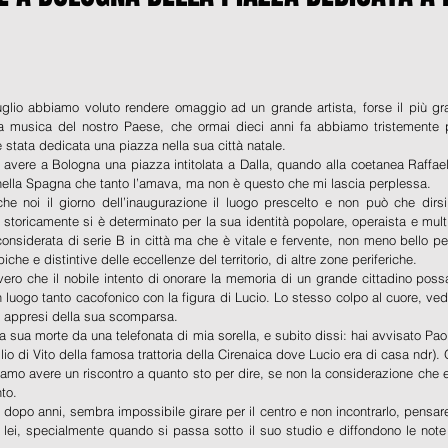
glio abbiamo voluto rendere omaggio ad un grande artista, forse il più gra
lla musica del nostro Paese, che ormai dieci anni fa abbiamo tristemente p
 è stata dedicata una piazza nella sua città natale.
r avere a Bologna una piazza intitolata a Dalla, quando alla coetanea Raffael
ella Spagna che tanto l’amava, ma non è questo che mi lascia perplessa.
 noi il giorno dell’inaugurazione il luogo prescelto e non può che dirsi 
 storicamente si è determinato per la sua identità popolare, operaista e multi
onsiderata di serie B in città ma che è vitale e fervente, non meno bello per 
iche e distintive delle eccellenze del territorio, di altre zone periferiche.
ero che il nobile intento di onorare la memoria di un grande cittadino poss
luogo tanto cacofonico con la figura di Lucio. Lo stesso colpo al cuore, ve
o appresi della sua scomparsa.
a sua morte da una telefonata di mia sorella, e subito dissi: hai avvisato Paol
io di Vito della famosa trattoria della Cirenaica dove Lucio era di casa ndr).
amo avere un riscontro a quanto sto per dire, se non la considerazione che 
to.
dopo anni, sembra impossibile girare per il centro e non incontrarlo, pensare
lei, specialmente quando si passa sotto il suo studio e diffondono le note 