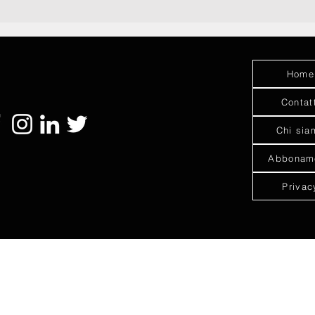
Home
Contat
Chi sia
Abbonam
Privac
© 2021 by "AARTIC".
Website by
No Borders Business
.