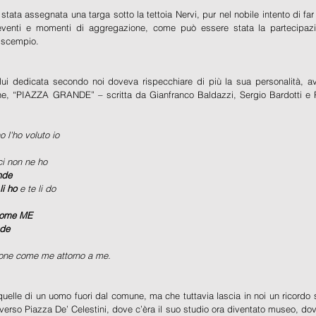
ta assegnata una targa sotto la tettoia Nervi, pur nel nobile intento di far rifi
enti e momenti di aggregazione, come può essere stata la partecipazion
 scempio.
 lui dedicata secondo noi doveva rispecchiare di più la sua personalità, a
e, “PIAZZA GRANDE” – scritta da Gianfranco Baldazzi, Sergio Bardotti e
l'ho voluto io
ci non ne ho
nde
li ho
 e te li do
 come ME
nde
drone come me attorno a me.
uelle di un uomo fuori dal comune, ma che tuttavia lascia in noi un ricordo so
erso Piazza De’ Celestini, dove c’èra il suo studio ora diventato museo, dov