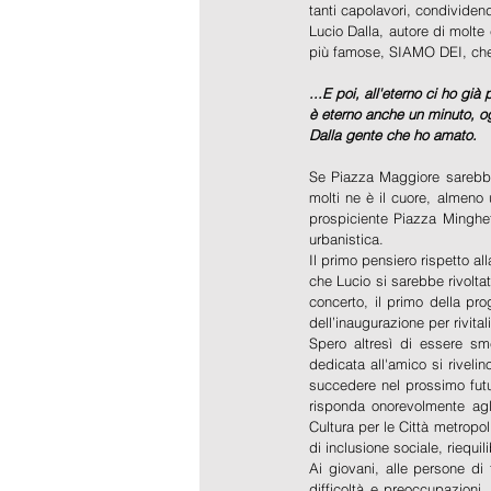
tanti capolavori, condividend
Lucio Dalla, autore di molte 
più famose, SIAMO DEI, che
...E poi, all'eterno ci ho già
è eterno anche un minuto, og
Dalla gente che ho amato.
Se Piazza Maggiore sarebbe
molti ne è il cuore, almeno
prospiciente Piazza Minghett
urbanistica.
Il primo pensiero rispetto a
che Lucio si sarebbe rivolta
concerto, il primo della pr
dell’inaugurazione per rivital
Spero altresì di essere sm
dedicata all'amico si rivel
succedere nel prossimo futu
risponda onorevolmente agli
Cultura per le Città metropol
di inclusione sociale, riequil
Ai giovani, alle persone di
difficoltà e preoccupazioni,