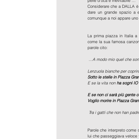
pelle d’oca è inevitabile …
Considerare che a DALLA è sta
dare un grande spazio a ev
comunque a noi appare uno
La prima piazza in Italia a
come la sua famosa canzon
parole cito:
 ...
A modo mio quel che sono 
Lenzuola bianche per coprir
Sotto le stelle in Piazza Gra
E se la vita non 
ha sogni IO 
E se non ci sarà più gente
Voglio morire in Piazza Gra
Tra i gatti che non han pa
Parole che interpreto come q
lui che passeggiava veloce v