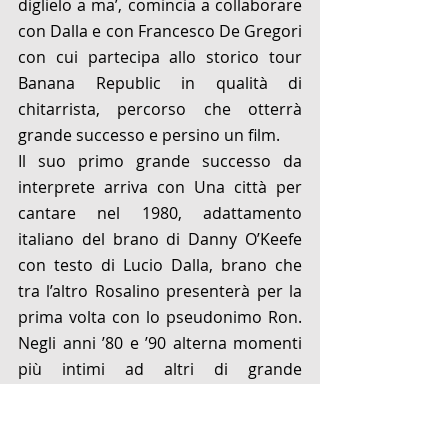
diglielo a ma’, comincia a collaborare 
con Dalla e con Francesco De Gregori 
con cui partecipa allo storico tour 
Banana Republic in qualità di 
chitarrista, percorso che otterrà 
grande successo e persino un film.
Il suo primo grande successo da 
interprete arriva con Una città per 
cantare nel 1980, adattamento 
italiano del brano di Danny O’Keefe 
con testo di Lucio Dalla, brano che 
tra l’altro Rosalino presenterà per la 
prima volta con lo pseudonimo Ron. 
Negli anni ’80 e ’90 alterna momenti 
più intimi ad altri di grande 
esposizione, come la vittoria a 
Sanremo nel 1996 con Vorrei 
incontrarti fra cent’anni, cantata in 